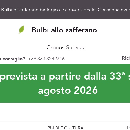
 Bulbi di zafferano biologico e convenzionale. Consegna ovunq
Bulbi allo zafferano
Crocus Sativus
Ric
n consiglio?
+39 333 3242716
revista a partire dalla 33ª 
agosto 2026
BULBI E CULTURA
L