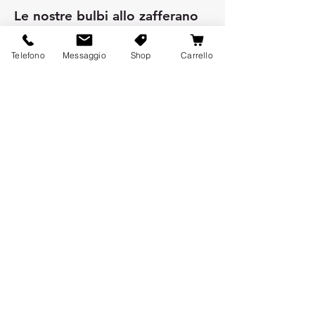
Le nostre bulbi allo zafferano
Bulbi di zafferano biologico
Telefono
Messaggio
Shop
Carrello
Bulbi di zafferano Bio Calibro 7-
8
Bulbi di zafferano Bio Calibro 8-
9
Bulbi di zafferano Bio Calibro 9-
10
Bulbi di zafferano Bio Calibro
10-11
Bulbi di zafferano Bio Calibro
11+
Bulbi di zafferano biologico
Bulbi di zafferano Calibro 7-8
Bulbi di zafferano Calibro 8-9