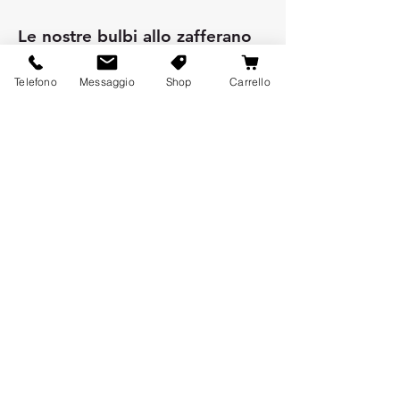
Le nostre bulbi allo zafferano
Bulbi di zafferano biologico
Telefono
Messaggio
Shop
Carrello
Bulbi di zafferano Bio Calibro 7-
8
Bulbi di zafferano Bio Calibro 8-
9
Bulbi di zafferano Bio Calibro 9-
10
Bulbi di zafferano Bio Calibro
10-11
Bulbi di zafferano Bio Calibro
11+
Bulbi di zafferano biologico
Bulbi di zafferano Calibro 7-8