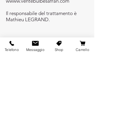
wwww.ventebulbesafran.com
Il responsabile del trattamento è
Mathieu LEGRAND.
Le nostre bulbi allo zafferano
Telefono
Messaggio
Shop
Carrello
Bulbi di zafferano biologico
Bulbi di zafferano Bio Calibro 7-
8
Bulbi di zafferano Bio Calibro 8-
9
Bulbi di zafferano Bio Calibro 9-
10
Bulbi di zafferano Bio Calibro
10-11
Bulbi di zafferano Bio Calibro