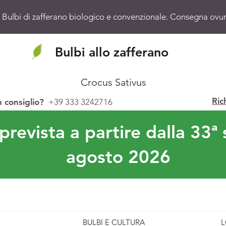
 Bulbi di zafferano biologico e convenzionale. Consegna ovunq
Bulbi allo zafferano
Crocus Sativus
Ric
n consiglio?
+39 333 3242716
revista a partire dalla 33ª 
agosto 2026
BULBI E CULTURA
L