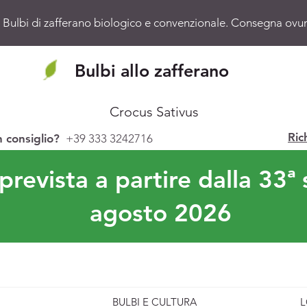
 Bulbi di zafferano biologico e convenzionale. Consegna ovunq
Bulbi allo zafferano
Crocus Sativus
Ric
n consiglio?
+39 333 3242716
revista a partire dalla 33ª 
agosto 2026
BULBI E CULTURA
L